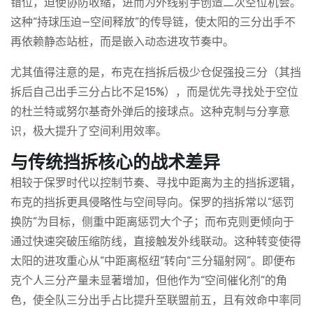
错位，迫使协防收缩，进而为外线射手创造二次空位机会。
这种“持球压迫—空间释放”的传导链，使太阳的三分出手不
再依赖静态站桩，而是嵌入动态进攻节奏中。
尤其值得注意的是，布克在挡拆后极少仓促强投三分（其挡
拆后自己出手三分占比不足15%），而是优先寻找处于空位
的杜兰特或努尔基奇外弹后的接球点。这种克制与分享意
识，极大提升了空间利用效率。
与传统挡拆核心的战术差异
相较于保罗时代以控制节奏、寻找中距离为主的挡拆逻辑，
布克的挡拆更具侵略性与空间导向。保罗的挡拆常以“惩罚
换防”为目标，侧重中距离惩罚大个子；而布克则更倾向于
通过快速突破压缩防线，直接触发外线联动。这种转变使得
太阳的进攻重心从“中距离枢纽”转向“三分辐射网”。即便布
克个人三分产量未显著增加，但他作为“空间催化剂”的角
色，使全队三分出手占比提升至联盟前五，且有效命中率同