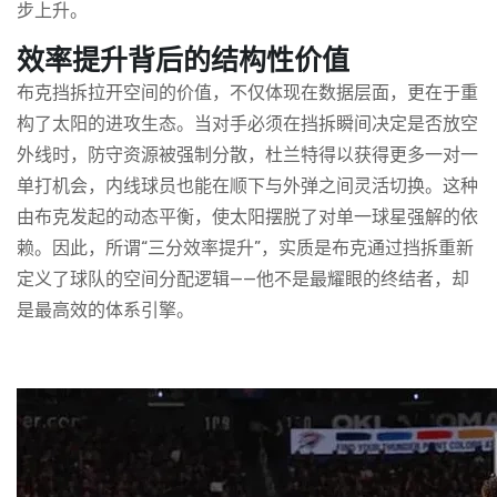
步上升。
效率提升背后的结构性价值
布克挡拆拉开空间的价值，不仅体现在数据层面，更在于重
构了太阳的进攻生态。当对手必须在挡拆瞬间决定是否放空
外线时，防守资源被强制分散，杜兰特得以获得更多一对一
单打机会，内线球员也能在顺下与外弹之间灵活切换。这种
由布克发起的动态平衡，使太阳摆脱了对单一球星强解的依
赖。因此，所谓“三分效率提升”，实质是布克通过挡拆重新
定义了球队的空间分配逻辑——他不是最耀眼的终结者，却
是最高效的体系引擎。