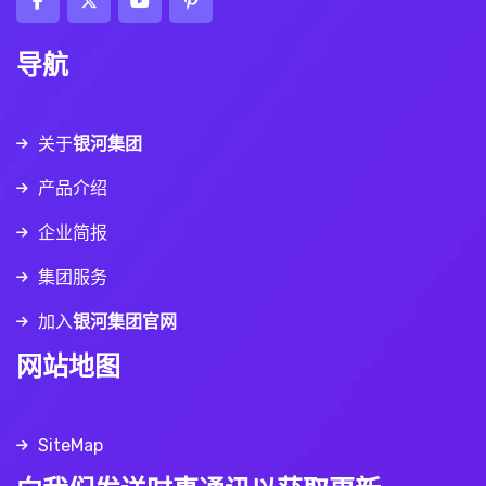
导航
关于
银河集团
产品介绍
企业简报
集团服务
加入
银河集团官网
网站地图
SiteMap