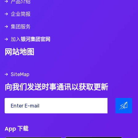
中国·银河集团yh8888有限公司官方网址——稳健银河，创
新前行。集团坚持合规治理、绿色转型与技术升级，积极推
动产业高质量发展。官方网站全面展示企业文化、发展历
程、荣誉资质及社会责任报告，诚邀各界共同参与银河集团
的辉煌征程。
导航
关于
银河集团