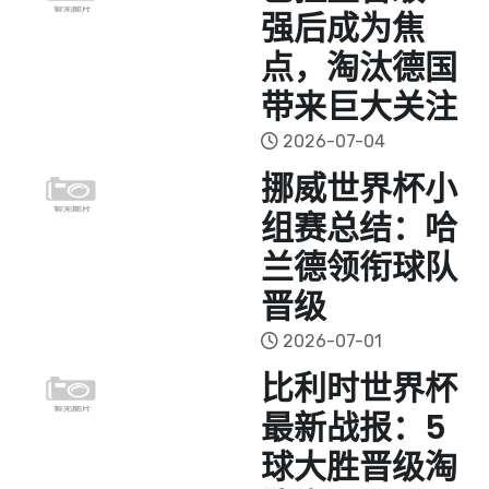
2026世界杯16
强
2026-07-18
巴西2-1击败
日本：晋级
2026世界杯16
强
2026-07-13
巴西击败苏格
兰：锁定世界
杯C组第一
2026-07-10
巴拉圭晋级16