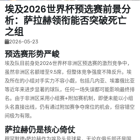
埃及2026世界杯预选赛前景分
析：萨拉赫领衔能否突破死亡
之组
2026-05-23
预选赛形势严峻
埃及队目前身处2026世界杯非洲区预选赛的激烈竞争中，
虽然非洲区名额增至9.5席，但整体竞争强度不降反升。埃
及所在的小组对手实力不容小觑，包括几内亚、埃塞俄比亚
等近年来进步显著的球队，任何一场失误都可能影响最终排
名。由于非洲区采用小组赛+附加赛机制，即便未能以小组
头名直接出线，仍有通过附加赛争夺席位的机会，但容错空
间极为有限。
萨拉赫仍是核心倚仗
穆罕默德·萨拉赫作为埃及头号球星，无论在俱乐部还是国