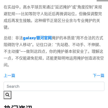
在实战中，高水平球员常通过“延迟掩护”或“角度控制”来规
避犯规——比如等防守人贴近后再微调站位，但确保调整完
成后再发生接触。这种细节正是区分业余与专业掩护的关
键。
总结：非法
galaxy银河官网
掩护的本质是“用不合法的方式
阻碍防守人移动”。记住口诀：“先站稳、不动手、不伸腿、
不主动撞”——做到这四点，你的掩护基本就安全了。理解这
一点，不仅能避免犯规，还能更聪明地运用掩护创造进攻空
间。
上一篇
下一篇