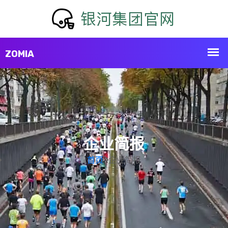
企业简报
首页
企业简报