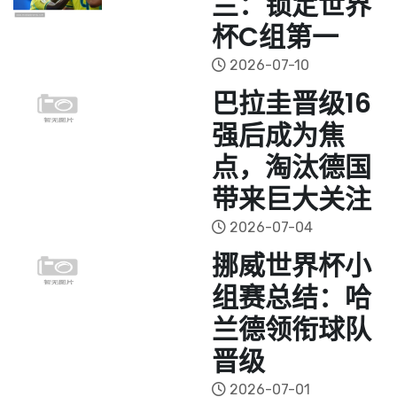
兰：锁定世界
杯C组第一
2026-07-10
巴拉圭晋级16
强后成为焦
点，淘汰德国
带来巨大关注
2026-07-04
挪威世界杯小
组赛总结：哈
兰德领衔球队
晋级
2026-07-01