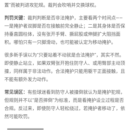
置”而被判进攻犯规。裁判会吹哨并交换球权。
判罚关键：
裁判判断是否非法掩护，主要看两个时间点——
一是掩护者双脚是否在接触前完全静止；二是其身体是否保
持垂直圆柱体，没有张开手臂、撅屁股或伸腿扩大阻挡面
积。哪怕只有一只脚滑动，也可能被认定为移动掩护。
很多新手误以为“只要站着不动就是合法掩护”，其实不然。
即使静止站立，如果双臂张开抱住防守人、或用臀部主动顶
撞，同样属于非法动作。合法掩护只能用躯干正面接触，且
不能有额外发力动作。
常见误区：
有些球迷看到防守人被撞倒就认为是掩护犯规，
但规则并不以“是否摔倒”为标准，而是看掩护设立过程是否
合规。反过来，即使防守人轻松绕过，若掩护者移动了，依
然可能吹罚。