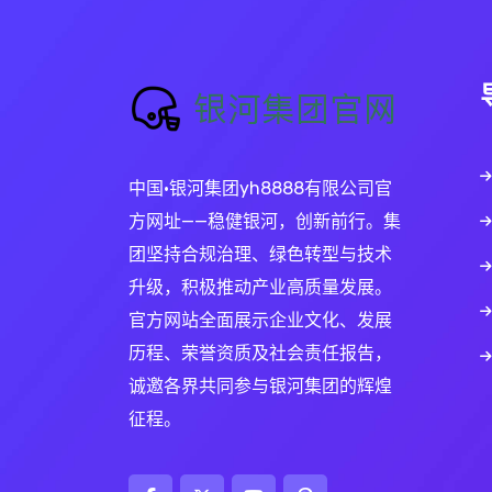
中国·银河集团yh8888有限公司官
方网址——稳健银河，创新前行。集
团坚持合规治理、绿色转型与技术
升级，积极推动产业高质量发展。
官方网站全面展示企业文化、发展
历程、荣誉资质及社会责任报告，
诚邀各界共同参与银河集团的辉煌
征程。