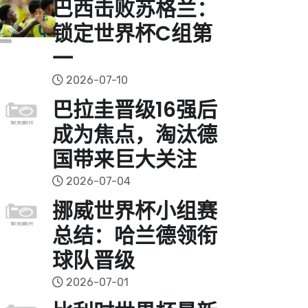
巴西击败苏格兰：
锁定世界杯C组第
一
2026-07-10
巴拉圭晋级16强后
成为焦点，淘汰德
国带来巨大关注
2026-07-04
挪威世界杯小组赛
总结：哈兰德领衔
球队晋级
2026-07-01